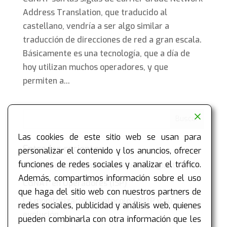
Address Translation, que traducido al
castellano, vendría a ser algo similar a
traducción de direcciones de red a gran escala.
Básicamente es una tecnología, que a día de
hoy utilizan muchos operadores, y que
permiten a...
Las cookies de este sitio web se usan para
Entradas recientes
personalizar el contenido y los anuncios, ofrecer
funciones de redes sociales y analizar el tráfico.
Soluciones avanzadas contra DDoS (parte II)
Además, compartimos información sobre el uso
CGNAT en Operadores (ISP)
que haga del sitio web con nuestros partners de
La monitorización, protocolo SNMP y su
redes sociales, publicidad y análisis web, quienes
evolución
pueden combinarla con otra información que les